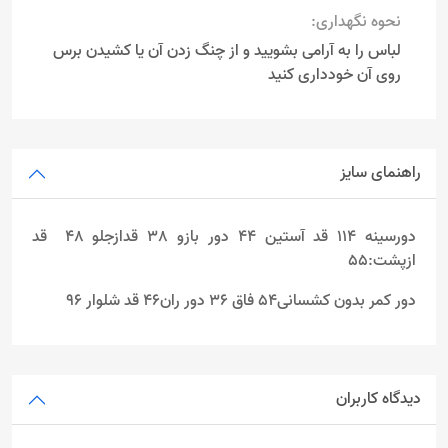
نحوه نگهداری:
لباس را به آرامی بشویید و از چنگ زدن آن یا کشیدن برس
روی آن خودداری کنید
راهنمای سایز
دورسینه 114 قد آستین 44 دور بازو 38 قدازجلو 48 قد
ازپشت:55
دور کمر بدون کشسانی54 فاق 36 دور ران46 قد شلوار 96
دیدگاه کاربران