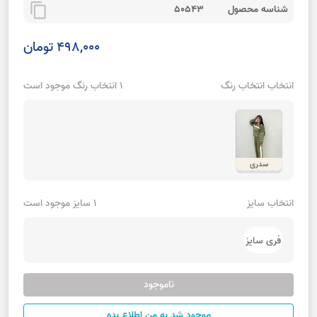
content_copy
شناسه محصول
50543
498,000 تومان
انتخاب انتخاب رنگ
1 انتخاب رنگ موجود است
سدری
انتخاب سایز
1 سایز موجود است
فری سایز
ناموجود
موجود شد به من اطلاع بده