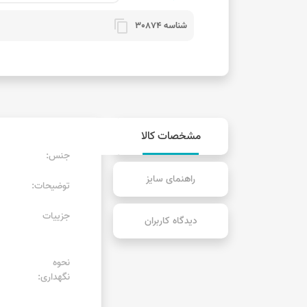
content_copy
شناسه 30874
مشخصات کالا
جنس:
راهنمای سایز
توضیحات:
جزییات
دیدگاه کاربران
نحوه
نگهداری: