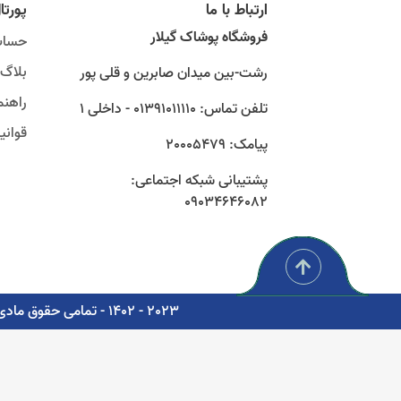
ارتباط با ما
پورتا
فروشگاه پوشاک گیلار
حساب
بلاگ
رشت-بین میدان صابرین و قلی پور
راهنم
تلفن تماس: 01391011110 - داخلی 1
قوان
پیامک: 20005479
پشتیبانی شبکه اجتماعی:
09034646082
2023 - 1402 - تمامی حقوق مادی و معنوی برای شرکت پوشاک سبز گستر گیلار محفوظ است. - مشاوره، پشتیبانی و طراحی اتوماسیون دیجیتال: