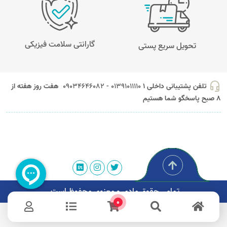
گارانتی سلامت فیزیکی
تحویل سریع پستی
headset_mic
تلفن پشتیبانی داخلی 1
01391011110 - 09034646082
هفت روز هفته از
8 صبح پاسخگو شما هستیم
تمامی حقوق مادی و معنوی محفوظ است.
0