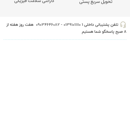
گارانتی سلامت فیزیکی
تحویل سریع پستی
headset_mic
تلفن پشتیبانی داخلی 1
01391011110 - 09034646082
هفت روز هفته از
8 صبح پاسخگو شما هستیم