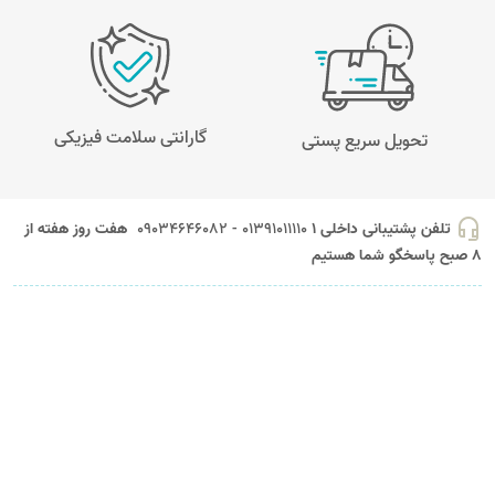
گارانتی سلامت فیزیکی
تحویل سریع پستی
headset_mic
تلفن پشتیبانی داخلی 1
01391011110 - 09034646082
هفت روز هفته از
8 صبح پاسخگو شما هستیم