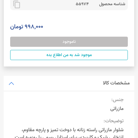
content_copy
شناسه محصول
55974
998,000 تومان
ناموجود
موجود شد به من اطلاع بده
مشخصات کالا
جنس:
مازراتی
توضیحات:
شلوار مازراتی راسته زنانه با دوخت تمیز و پارچه مقاوم،
انتخابی شیک و کاربردی برای استایل رسمی یا روزمره است.