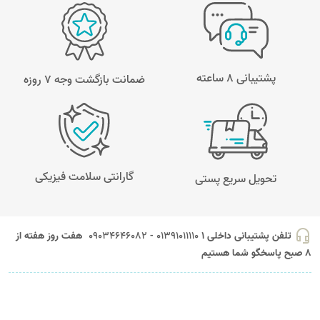
پشتیبانی 8 ساعته
ضمانت بازگشت وجه ۷ روزه
گارانتی سلامت فیزیکی
تحویل سریع پستی
headset_mic
تلفن پشتیبانی داخلی 1
01391011110 - 09034646082
هفت روز هفته از
8 صبح پاسخگو شما هستیم