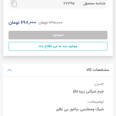
content_copy
شناسه محصول
27395
698,000 تومان
798,000 تومان
ناموجود
موجود شد به من اطلاع بده
مشخصات کالا
جنس:
چرم شرکتی زیره pu
توضیحات:
شیک ومجلسی ،پاخور بی نظیر