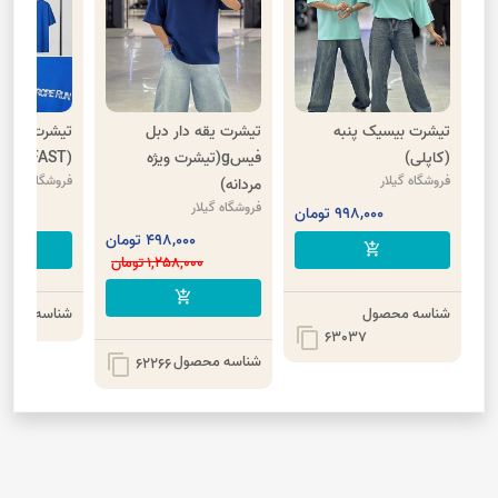
تیشرت بیسیک پنبه
تیشرت یقه دار دبل
تیشرت پنبه و
(کاپلی)
فیسg(تیشرت ویژه
(FAST)
فروشگاه گیلار
فروشگاه گیلار
مردانه)
فروشگاه گیلار
998,000 تومان
00
498,000 تومان
cart
add_shopping_cart
1,258,000 تومان
add_shopping_cart
شناسه محصول
شناسه محصو
content_copy
63037
شناسه محصول
content_copy
62266