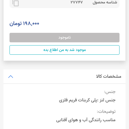
content_copy
شناسه محصول
27747
198,000 تومان
ناموجود
موجود شد به من اطلاع بده
مشخصات کالا
جنس:
جنس لنز :پلی کربنات فریم فلزی
توضیحات:
مناسب رانندگی آب و هوای آفتابی