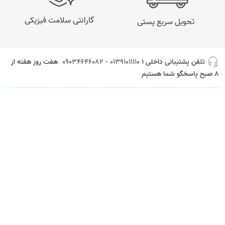
گارانتی سلامت فیزیکی
تحویل سریع پستی
headset_mic
تلفن پشتیبانی داخلی 1
01391011110 - 09034646082
هفت روز هفته از
8 صبح پاسخگو شما هستیم