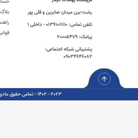
حساب
بلاگ
رشت-بین میدان صابرین و قلی پور
راهنم
تلفن تماس: 01391011110 - داخلی 1
قوان
پیامک: 20005479
پشتیبانی شبکه اجتماعی:
09034646082
2023 - 1402 - تمامی حقوق مادی و معنوی برای شرکت پوشاک سبز گستر گیلار محفوظ است. - مشاوره، پشتیبانی و طراحی اتوماسیون دیجیتال: