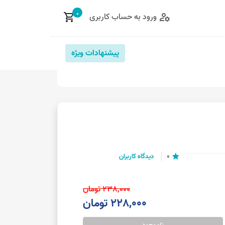
0
ورود به حساب کاربری
shopping_cart
manage_accounts
پیشنهادات ویژه
0
دیدگاه کاربران
star
238,000 تومان
228,000 تومان