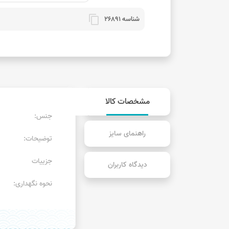
content_copy
شناسه 26891
مشخصات کالا
جنس:
راهنمای سایز
توضیحات:
جزییات
دیدگاه کاربران
نحوه نگهداری: