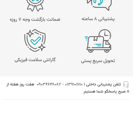
پشتیبانی 8 ساعته
ضمانت بازگشت وجه ۷ روزه
گارانتی سلامت فیزیکی
تحویل سریع پستی
headset_mic
تلفن پشتیبانی داخلی 1
01391011110 - 09034646082
هفت روز هفته از
8 صبح پاسخگو شما هستیم