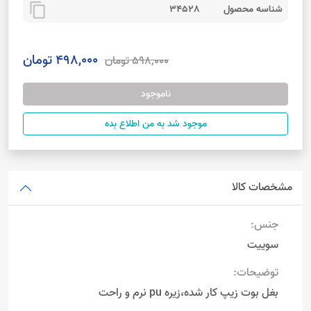
content_copy
شناسه محصول
34528
498,000 تومان
598,000 تومان
ناموجود
موجود شد به من اطلاع بده
مشخصات کالا
جنس:
سوییت
توضیحات:
بغل بوت زیپ کار شده،زیره pu نرم و راحت