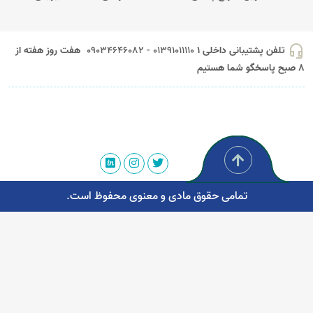
headset_mic
تلفن پشتیبانی داخلی 1
01391011110 - 09034646082
هفت روز هفته از
8 صبح پاسخگو شما هستیم
تمامی حقوق مادی و معنوی محفوظ است.