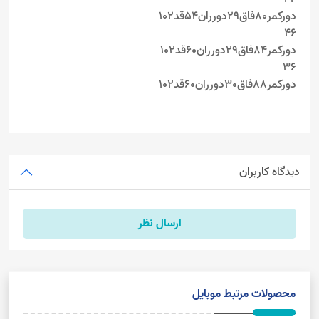
دورکمر80فاق29دورران54قد102
۴۶
دورکمر84فاق29دورران60قد۱۰2
36
دورکمر88فاق30دورران60قد۱۰2
دیدگاه کاربران
ارسال نظر
محصولات مرتبط موبایل