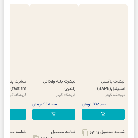
تیشرت باکسی
تیشرت پنبه وارداتی
اسپیندل(BAPE)
(لندن)
fast tm)
فروشگاه گیلار
فروشگاه گیلار
فروشگاه گیلار
998,000 تومان
998,000 تومان
998,000 
add_shopping_cart
add_shopping_cart
add_shopping_cart
شناسه محصول
شناسه محصول
شناسه محصول
content_copy
64213