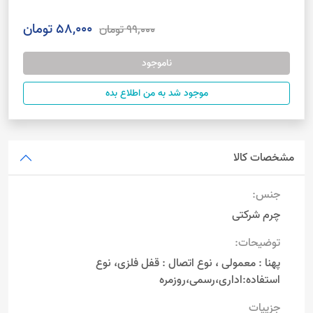
58,000 تومان
99,000 تومان
ناموجود
موجود شد به من اطلاع بده
مشخصات کالا
جنس:
چرم شرکتی
توضیحات:
پهنا : معمولی ، نوع اتصال : قفل فلزی، نوع
استفاده:اداری،رسمی،روزمره
جزییات