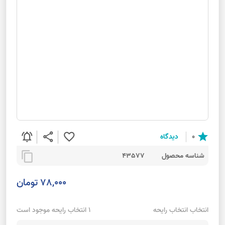
notifications_active
share
favorite_border
star
0
دیدگاه
content_copy
شناسه محصول
43577
78,000 تومان
انتخاب انتخاب رایحه
1 انتخاب رایحه موجود است