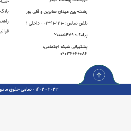
حساب
بلاگ
رشت-بین میدان صابرین و قلی پور
راهنم
تلفن تماس: 01391011110 - داخلی 1
قوان
پیامک: 20005479
پشتیبانی شبکه اجتماعی:
09034646082
2023 - 1402 - تمامی حقوق مادی و معنوی برای شرکت پوشاک سبز گستر گیلار محفوظ است. - مشاوره، پشتیبانی و طراحی اتوماسیون دیجیتال: