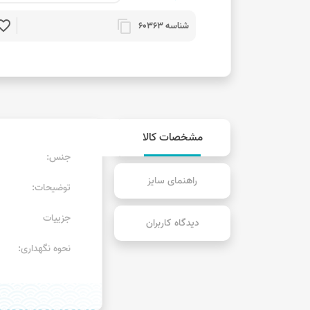
rite_border
content_copy
شناسه 60363
مشخصات کالا
جنس:
راهنمای سایز
توضیحات:
جزییات
دیدگاه کاربران
نحوه نگهداری: