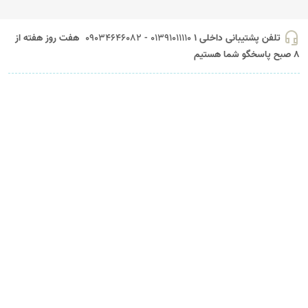
headset_mic
تلفن پشتیبانی داخلی 1
01391011110 - 09034646082
هفت روز هفته از
8 صبح پاسخگو شما هستیم