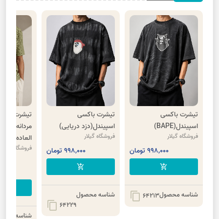
تیشرت باکسی
تیشرت باکسی
تیشرت مراکش
اسپیندل(BAPE)
اسپیندل(دزد دریایی)
مردانه
فروشگاه گیلار
فروشگاه گیلار
العاده)
فروشگاه گیلار
998,000 تومان
998,000 تومان
000
add_shopping_cart
add_shopping_cart
00
cart
شناسه محصول
شناسه محصول
content_copy
64213
content_copy
64229
شناسه محصو