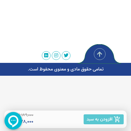
تمامی حقوق مادی و معنوی محفوظ است.
189,000 تومان
افزودن به سبد
add_shopping_cart
178,000 تومان