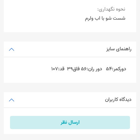
نحوه نگهداری:
شست شو با اب ولرم
راهنمای سایز
دورکمر:54 دور ران:56 فاق39 قد:107
دیدگاه کاربران
ارسال نظر