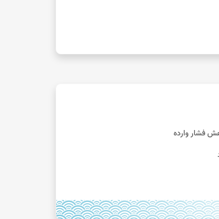
هش فشار وارده