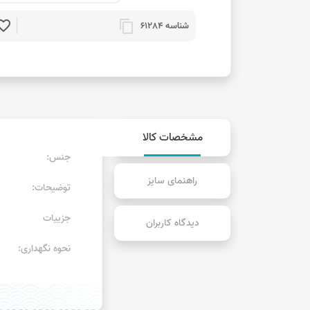
rite_border
content_copy
شناسه 61284
مشخصات کالا
جنس:
راهنمای سایز
توضیحات:
جزییات
دیدگاه کاربران
نحوه نگهداری: