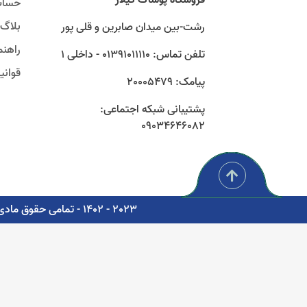
حساب
بلاگ
رشت-بین میدان صابرین و قلی پور
راهنم
تلفن تماس: 01391011110 - داخلی 1
قوان
پیامک: 20005479
پشتیبانی شبکه اجتماعی:
09034646082
2023 - 1402 - تمامی حقوق مادی و معنوی برای شرکت پوشاک سبز گستر گیلار محفوظ است. - مشاوره، پشتیبانی و طراحی اتوماسیون دیجیتال: