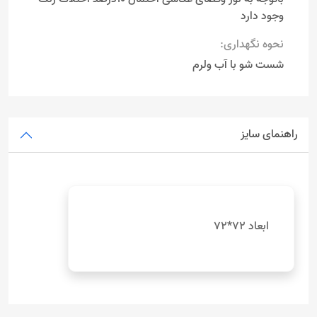
وجود دارد
نحوه نگهداری:
شست شو با آب ولرم
راهنمای سایز
ابعاد 72*72