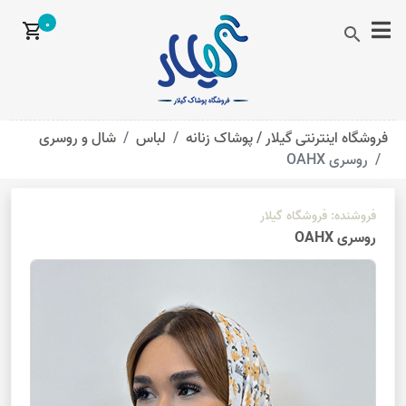
0
shopping_cart
search
فروشگاه اینترنتی گیلار /
پوشاک زنانه
لباس
شال و روسری
روسری OAHX
فروشنده:
فروشگاه گیلار
روسری OAHX