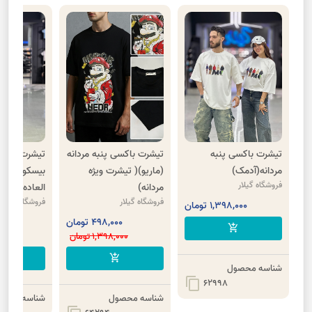
تیشرت باکسی پنبه
تیشرت باکسی پنبه مردانه
تیشرت یقه د
مردانه(آدمک)
(ماریو)( تیشرت ویژه
فروشگاه گیلار
مردانه)
العاده)
فروشگاه گیلار
فروشگاه گیلار
1,398,000 تومان
498,000 تومان
000
add_shopping_cart
1,398,000 تومان
00
cart
add_shopping_cart
شناسه محصول
content_copy
62998
شناسه محصول
شناسه محصو