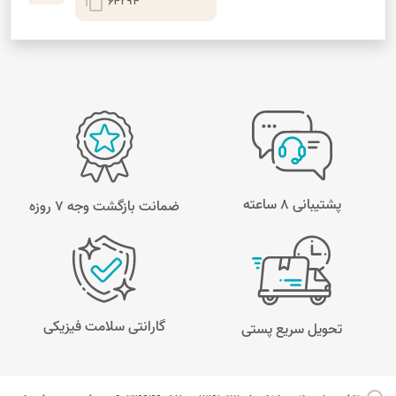
content_copy
64294
پشتیبانی 8 ساعته
ضمانت بازگشت وجه ۷ روزه
گارانتی سلامت فیزیکی
تحویل سریع پستی