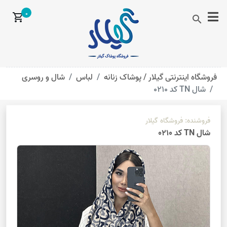
0
shopping_cart
search
فروشگاه اینترنتی گیلار /
پوشاک زنانه
لباس
شال و روسری
شال TN کد 0210
فروشنده:
فروشگاه گیلار
شال TN کد 0210