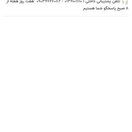
headset_mic
تلفن پشتیبانی داخلی 1
01391011110 - 09034646082
هفت روز هفته از
8 صبح پاسخگو شما هستیم