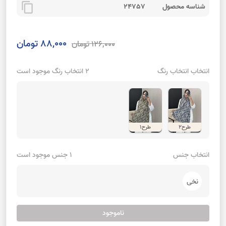
content_copy
شناسه محصول
24757
88,000 تومان
126,000 تومان
انتخاب انتخاب رنگ
2 انتخاب رنگ موجود است
طرح2
طرح1
انتخاب جنس
1 جنس موجود است
نخی
ناموجود