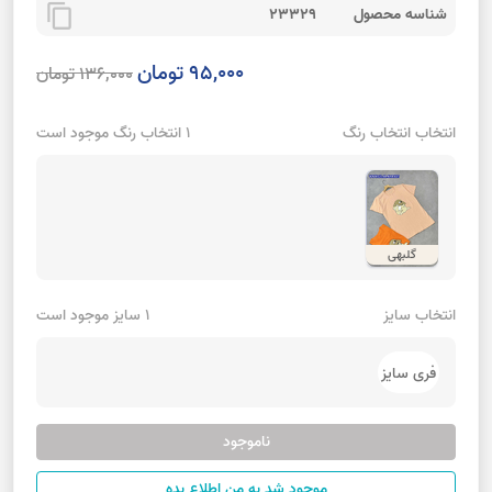
content_copy
شناسه محصول
23329
95,000 تومان
136,000 تومان
انتخاب انتخاب رنگ
1 انتخاب رنگ موجود است
گلبهی
انتخاب سایز
1 سایز موجود است
فری سایز
ناموجود
موجود شد به من اطلاع بده