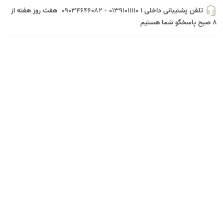
headset_mic
تلفن پشتیبانی داخلی 1
01391011110 - 09034646082
هفت روز هفته از
8 صبح پاسخگو شما هستیم