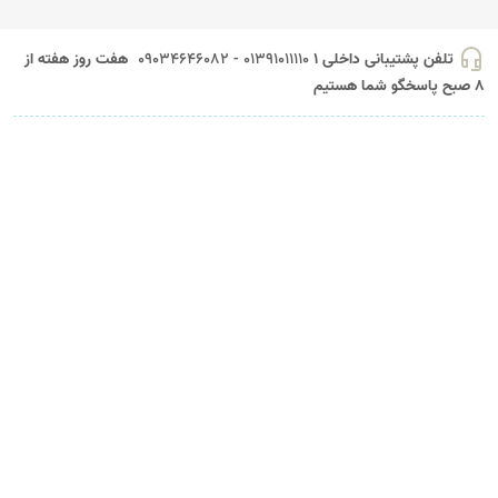
headset_mic
تلفن پشتیبانی داخلی 1
01391011110 - 09034646082
هفت روز هفته از
8 صبح پاسخگو شما هستیم