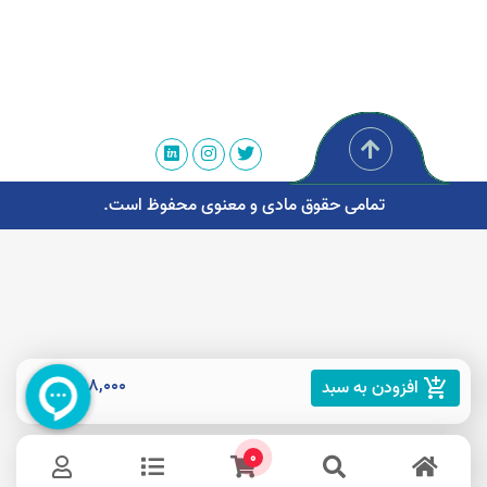
تمامی حقوق مادی و معنوی محفوظ است.
498,000 تومان
افزودن به سبد
add_shopping_cart
0