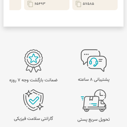
content_copy
content_copy
65493
57585
پشتیبانی 8 ساعته
ضمانت بازگشت وجه ۷ روزه
گارانتی سلامت فیزیکی
تحویل سریع پستی