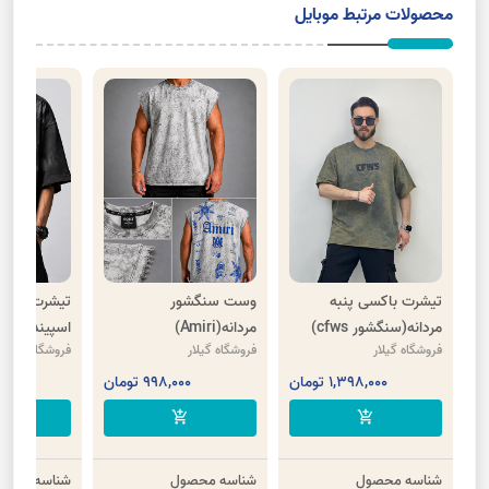
محصولات مرتبط موبایل
تیشرت باکسی پنبه
وست سنگشور
تیشرت باکس
مردانه(سنگشور cfws)
مردانه(Amiri)
اسپیندل(دزد
فروشگاه گیلار
فروشگاه گیلار
فروشگاه گیلار
1,398,000 تومان
998,000 تومان
00
cart
add_shopping_cart
add_shopping_cart
شناسه محصول
شناسه محصول
شناسه محصو