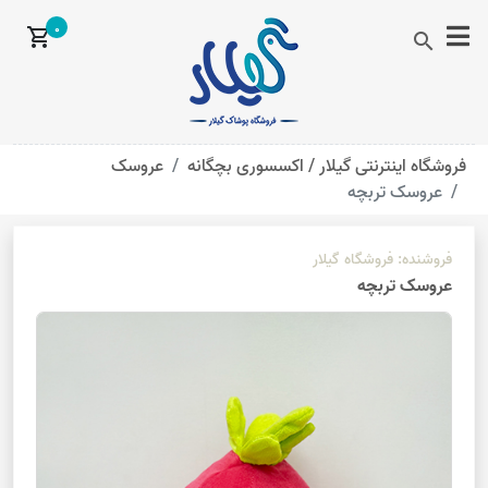
0
shopping_cart
search
فروشگاه اینترنتی گیلار /
اکسسوری بچگانه
عروسک
عروسک تربچه
فروشنده:
فروشگاه گیلار
عروسک تربچه