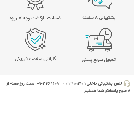
پشتیبانی 8 ساعته
ضمانت بازگشت وجه ۷ روزه
گارانتی سلامت فیزیکی
تحویل سریع پستی
headset_mic
تلفن پشتیبانی داخلی 1
01391011110 - 09034646082
هفت روز هفته از
8 صبح پاسخگو شما هستیم