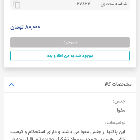
content_copy
شناسه محصول
27824
80,000 تومان
ناموجود
موجود شد به من اطلاع بده
مشخصات کالا
جنس:
مقوا
توضیحات:
این پاکتها از جنس مقوا می باشند و دارای استحکام و کیفیت
بالایی هستند. همچنین مواد تشکیل دهنده آنها قابل تجزیه