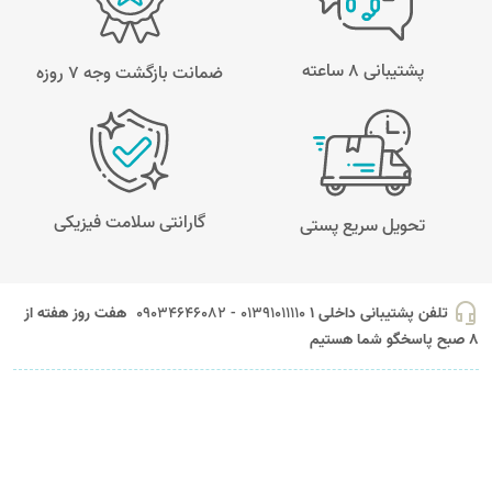
پشتیبانی 8 ساعته
ضمانت بازگشت وجه ۷ روزه
گارانتی سلامت فیزیکی
تحویل سریع پستی
headset_mic
تلفن پشتیبانی داخلی 1
01391011110 - 09034646082
هفت روز هفته از
8 صبح پاسخگو شما هستیم