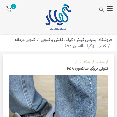
0
shopping_cart
search
فروشگاه اینترنتی گیلار /
کیف، کفش و کتونی
کتونی مردانه
کتونی بزرگپا سالامون 658
فروشنده:
فروشگاه گیلار
کتونی بزرگپا سالامون 658