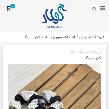
0
shopping_cart
search
فروشگاه اینترنتی گیلار /
اکسسوری زنانه
کش مو G
فروشنده:
فروشگاه گیلار
کش مو G