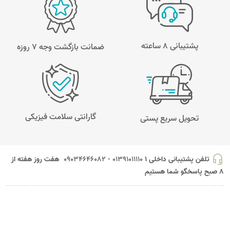
پشتیبانی 8 ساعته
ضمانت بازگشت وجه ۷ روزه
گارانتی سلامت فیزیکی
تحویل سریع پستی
headset_mic
تلفن پشتیبانی داخلی 1
01391011110 - 09034646082
هفت روز هفته از
8 صبح پاسخگو شما هستیم