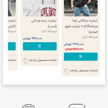
تیشرت مراکشی لونا
تیشرت پنبه وارداتی
تیشرت بیسی
مردانهG(کد2 تیشرت فوق
(اسب)
(کاپلی)
فروشگاه گیلار
فروشگاه گیلار
العاده)
فروشگاه گیلار
998,000 تومان
00
398,000 تومان
cart
add_shopping_cart
598,000 تومان
add_shopping_cart
شناسه محصول
شناسه محصو
content_copy
64020
شناسه محصول
content_copy
64661