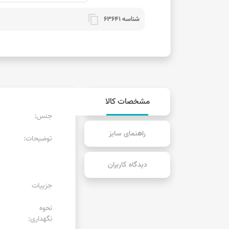
content_copy
شناسه 63641
مشخصات کالا
جنس:
راهنمای سایز
توضیحات:
دیدگاه کاربران
جزییات
نحوه
نگهداری: