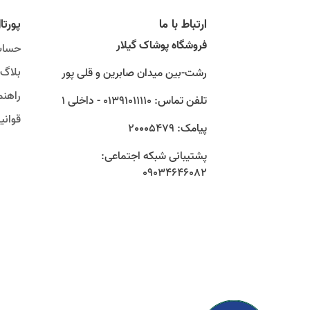
ارتباط با ما
پورتا
فروشگاه پوشاک گیلار
حساب
بلاگ
رشت-بین میدان صابرین و قلی پور
راهنم
تلفن تماس: 01391011110 - داخلی 1
قوان
پیامک: 20005479
پشتیبانی شبکه اجتماعی:
09034646082