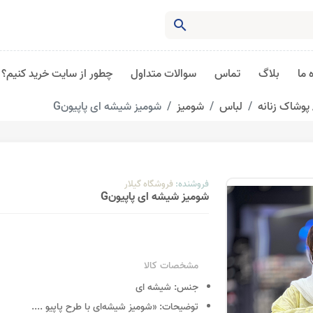
search
 ما
بلاگ
تماس
سوالات متداول
چطور از سایت خرید کنیم؟
پوشاک زنانه
لباس
شومیز
شومیز شیشه ای پاپیونG
فروشنده:
فروشگاه گیلار
شومیز شیشه ای پاپیونG
مشخصات کالا
جنس:
شیشه ای
توضیحات:
«شومیز شیشه‌ای با طرح پاپیو
....