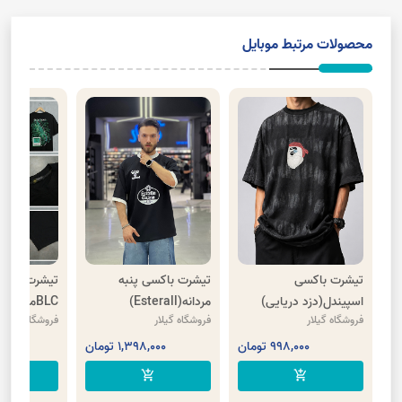
محصولات مرتبط موبایل
تیشرت باکسی
تیشرت باکسی پنبه
تیشرت
اسپیندل(دزد دریایی)
مردانه(Esterall)
BLCمردانه(تمساح)
فروشگاه گیلار
فروشگاه گیلار
فروشگاه گیلار
998,000 تومان
1,398,000 تومان
,000
cart
add_shopping_cart
add_shopping_cart