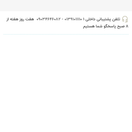
headset_mic
تلفن پشتیبانی داخلی 1
01391011110 - 09034646082
هفت روز هفته از
8 صبح پاسخگو شما هستیم