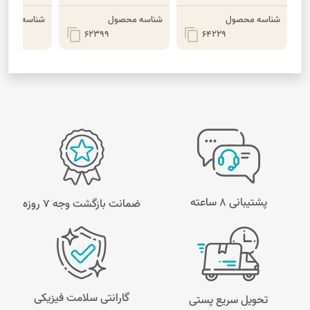
شناسه محصول
شناسه محصول
شناسه محصو
content_copy
content_copy
62399
64229
پشتیبانی 8 ساعته
ضمانت بازگشت وجه ۷ روزه
گارانتی سلامت فیزیکی
تحویل سریع پستی