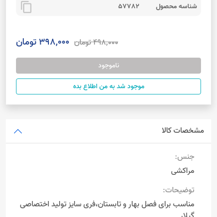
content_copy
شناسه محصول
57782
398,000 تومان
498,000 تومان
ناموجود
موجود شد به من اطلاع بده
مشخصات کالا
جنس:
مراکشی
توضیحات:
مناسب برای فصل بهار و تابستان،فری سایز تولید اختصاصی
گیلار