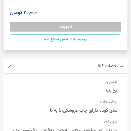
20,000 تومان
ناموجود
موجود شد به من اطلاع بده
مشخصات کالا
جنس:
نخ پنبه
توضیحات:
ساق کوتاه دارای چاپ عروسکی،تا به تا
جزییات
به دلیل نور و فضای عکاسی احتمال10%تغییررنگ وجود دارد