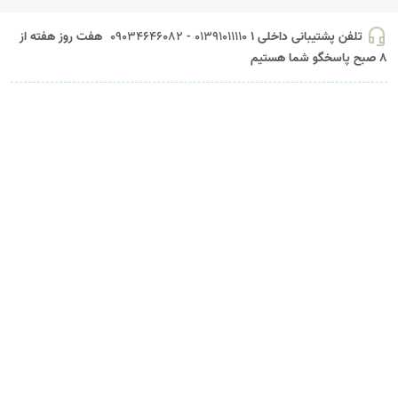
headset_mic
تلفن پشتیبانی داخلی 1
01391011110 - 09034646082
هفت روز هفته از
8 صبح پاسخگو شما هستیم