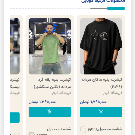
محصولات مرتبط موبایل
تیشرت پنبه ماکان مردانه
تیشرت پنبه یقه گرد
تیشرت مردا
(2026)
مردانه (لاتین سنگشور)
بیسیکG
فروشگاه گیلار
فروشگاه گیلار
فروشگاه گیلار
1,798,000 تومان
1,398,000 تومان
00
,000
add_shopping_cart
add_shopping_cart
cart
شناسه محصول
شناسه محصول
content_copy
64218
شناسه محصو