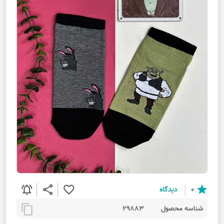
notifications_active
share
favorite_border
star
0
دیدگاه
content_copy
شناسه محصول
29883