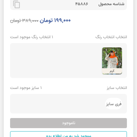
content_copy
شناسه محصول
45886
199,000 تومان
389,000 تومان
انتخاب انتخاب رنگ
1 انتخاب رنگ موجود است
کرم
انتخاب سایز
1 سایز موجود است
فری سایز
ناموجود
موجود شد به من اطلاع بده