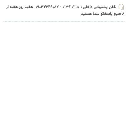
headset_mic
تلفن پشتیبانی داخلی 1
01391011110 - 09034646082
هفت روز هفته از
8 صبح پاسخگو شما هستیم