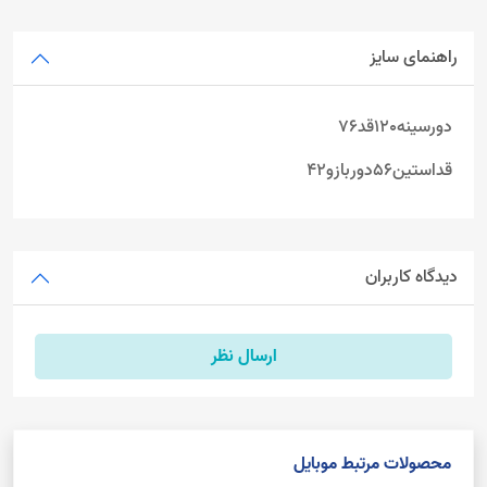
راهنمای سایز
دورسینه120قد76
قداستین56دوربازو42
دیدگاه کاربران
ارسال نظر
محصولات مرتبط موبایل