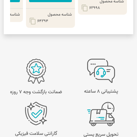
شناسه محصول
content_copy
62998
شناسه محصول
شناسه محصو
content_copy
64294
پشتیبانی 8 ساعته
ضمانت بازگشت وجه ۷ روزه
گارانتی سلامت فیزیکی
تحویل سریع پستی