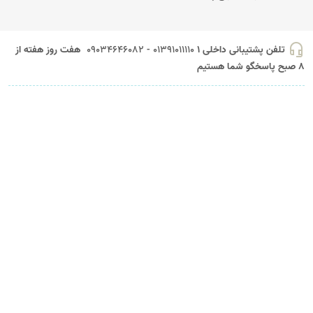
headset_mic
تلفن پشتیبانی داخلی 1
01391011110 - 09034646082
هفت روز هفته از
8 صبح پاسخگو شما هستیم