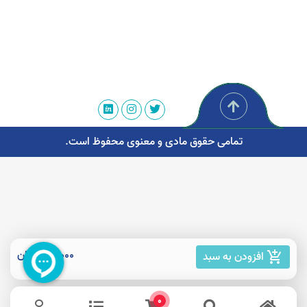
تمامی حقوق مادی و معنوی محفوظ است.
25,000 تومان
افزودن به سبد
add_shopping_cart
0