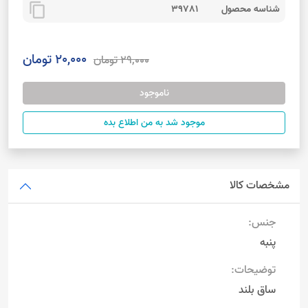
content_copy
شناسه محصول
39781
20,000 تومان
29,000 تومان
ناموجود
موجود شد به من اطلاع بده
مشخصات کالا
جنس:
پنبه
توضیحات:
ساق بلند