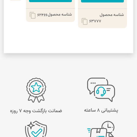
شناسه محصول
شناسه محصول
content_copy
62466
content_copy
63777
پشتیبانی 8 ساعته
ضمانت بازگشت وجه ۷ روزه