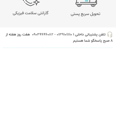
گارانتی سلامت فیزیکی
تحویل سریع پستی
headset_mic
تلفن پشتیبانی داخلی 1
01391011110 - 09034646082
هفت روز هفته از
8 صبح پاسخگو شما هستیم