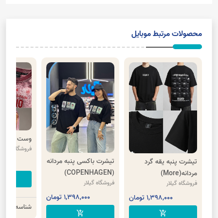
محصولات مرتبط موبایل
وست سنگشور
فروشگاه گیلار
تیشرت باکسی پنبه مردانه
تیشرت پنبه یقه گرد
00
(COPENHAGEN)
مردانه(More)
cart
فروشگاه گیلار
فروشگاه گیلار
1,398,000 تومان
1,398,000 تومان
شناسه محصو
add_shopping_cart
add_shopping_cart