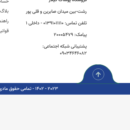
حساب
بلاگ
رشت-بین میدان صابرین و قلی پور
راهنم
تلفن تماس: 01391011110 - داخلی 1
قوان
پیامک: 20005479
پشتیبانی شبکه اجتماعی:
09034646082
2023 - 1402 - تمامی حقوق مادی و معنوی برای شرکت پوشاک سبز گستر گیلار محفوظ است. - مشاوره، پشتیبانی و طراحی اتوماسیون دیجیتال: