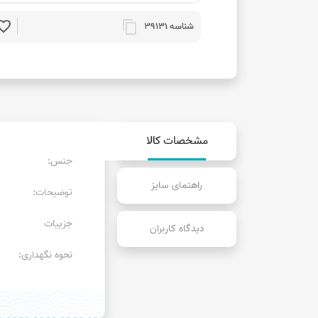
rite_border
content_copy
شناسه 39131
مشخصات کالا
جنس:
راهنمای سایز
توضیحات:
جزییات
دیدگاه کاربران
نحوه نگهداری: