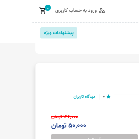
0
ورود به حساب کاربری
shopping_cart
manage_accounts
پیشنهادات ویژه
0
دیدگاه کاربران
star
146,000 تومان
50,000 تومان