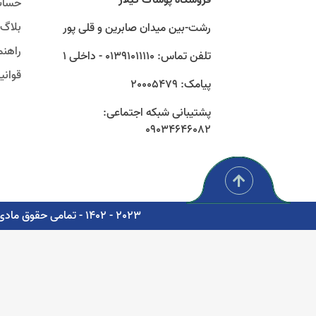
حساب
بلاگ
رشت-بین میدان صابرین و قلی پور
راهنم
تلفن تماس: 01391011110 - داخلی 1
قوان
پیامک: 20005479
پشتیبانی شبکه اجتماعی:
09034646082
2023 - 1402 - تمامی حقوق مادی و معنوی برای شرکت پوشاک سبز گستر گیلار محفوظ است. - مشاوره، پشتیبانی و طراحی اتوماسیون دیجیتال: