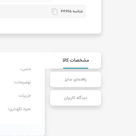
content_copy
شناسه 44665
مشخصات کالا
جنس:
راهنمای سایز
توضیحات:
جزییات
دیدگاه کاربران
نحوه نگهداری: