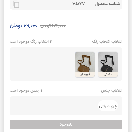
content_copy
شناسه محصول
35667
69,000 تومان
126,000 تومان
انتخاب انتخاب رنگ
2 انتخاب رنگ موجود است
مشکی
قهوه ای
انتخاب جنس
1 جنس موجود است
چرم شرکتی
ناموجود