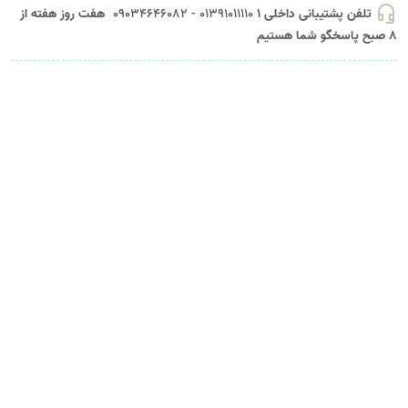
headset_mic
تلفن پشتیبانی داخلی 1
01391011110 - 09034646082
هفت روز هفته از
8 صبح پاسخگو شما هستیم