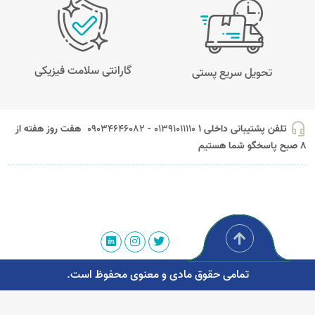
گارانتی سلامت فیزیکی
تحویل سریع پستی
headset_mic
تلفن پشتیبانی داخلی 1
01391011110 - 09034646082
هفت روز هفته از
8 صبح پاسخگو شما هستیم
تمامی حقوق مادی و معنوی محفوظ است.