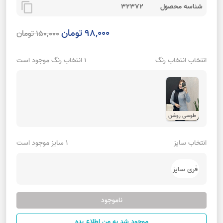
content_copy
شناسه محصول
32372
98,000 تومان
150,000 تومان
انتخاب انتخاب رنگ
1 انتخاب رنگ موجود است
طوسی روشن
انتخاب سایز
1 سایز موجود است
فری سایز
ناموجود
موجود شد به من اطلاع بده