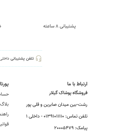
پشتیبانی 8 ساعته
ض
headset_mic
تلفن پشتیبانی
داخلی 1 01391011110 - 4646082
ارتباط با ما
پورتا
فروشگاه پوشاک گیلار
حساب
بلاگ
رشت-بین میدان صابرین و قلی پور
راهنم
تلفن تماس: 01391011110 - داخلی 1
قوان
پیامک: 20005479