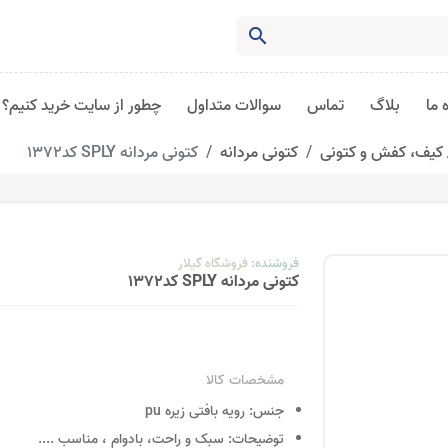
search
 ما
بلاگ
تماس
سوالات متداول
چطور از سایت خرید کنیم؟
کیف، کفش و کتونی
کتونی مردانه
کتونی مردانه SPLY کد1372
فروشنده:
فروشگاه گیلار
کتونی مردانه SPLY کد1372
مشخصات کالا
جنس:
رویه بافتی زیره pu
توضیحات:
سبک و راحت، بادوام ، مناسب
....