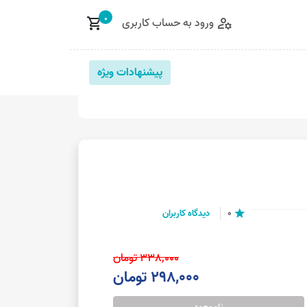
0
ورود به حساب کاربری
shopping_cart
manage_accounts
پیشنهادات ویژه
0
دیدگاه کاربران
star
338,000 تومان
298,000 تومان