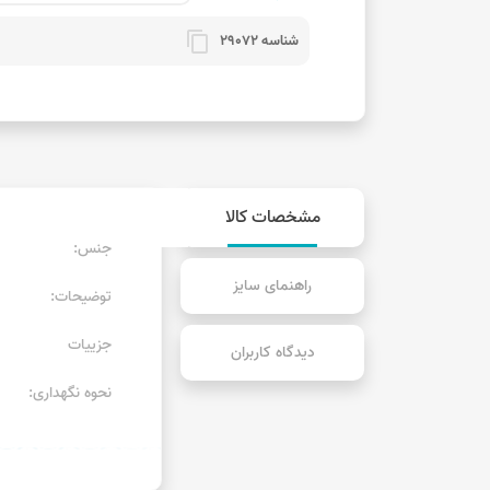
content_copy
شناسه 29072
مشخصات کالا
جنس:
راهنمای سایز
توضیحات:
جزییات
دیدگاه کاربران
نحوه نگهداری: