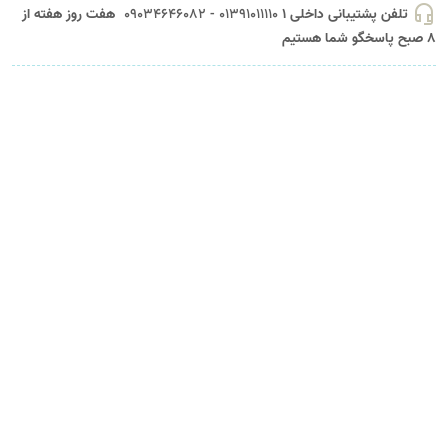
headset_mic
تلفن پشتیبانی داخلی 1
01391011110 - 09034646082
هفت روز هفته از
8 صبح پاسخگو شما هستیم