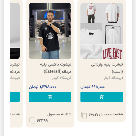
تیشرت پنبه وارداتی
تیشرت باکسی پنبه
تیشرت پنبه 
(اسب)
مردانه(Esterall)
مردانه(Atend out)
فروشگاه گیلار
فروشگاه گیلار
فروشگاه گیلار
998,000 تومان
1,398,000 تومان
8,000
cart
add_shopping_cart
add_shopping_cart
شناسه محصول
شناسه محصول
شناسه محصو
content_copy
64020
content_copy
62399