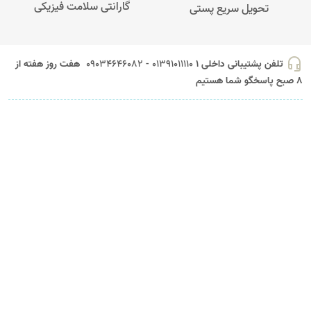
گارانتی سلامت فیزیکی
تحویل سریع پستی
headset_mic
تلفن پشتیبانی داخلی 1
01391011110 - 09034646082
هفت روز هفته از
8 صبح پاسخگو شما هستیم