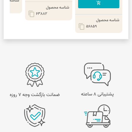
شناسه محصو
add_shopping_cart
شناسه محصول
content_copy
63882
شناسه محصول
content_copy
56859
پشتیبانی 8 ساعته
ضمانت بازگشت وجه ۷ روزه