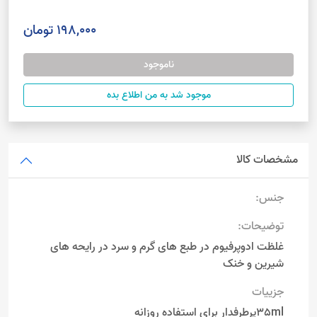
198,000 تومان
ناموجود
موجود شد به من اطلاع بده
مشخصات کالا
جنس:
توضیحات:
غلظت ادوپرفیوم در طبع های گرم و سرد در رایحه های
شیرین و خنک
جزییات
35mlپرطرفدار برای استفاده روزانه