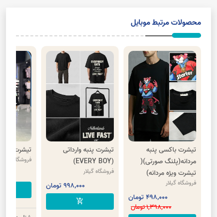
محصولات مرتبط موبایل
تیشرت باکسی پنبه
تیشرت پنبه وارداتی
تیشرت یوونتو
فروشگاه گیلار
مردانه(پلنگ صورتی)(
(EVERY BOY)
فروشگاه گیلار
تیشرت ویژه مردانه)
,000
فروشگاه گیلار
998,000 تومان
cart
498,000 تومان
add_shopping_cart
1,398,000 تومان