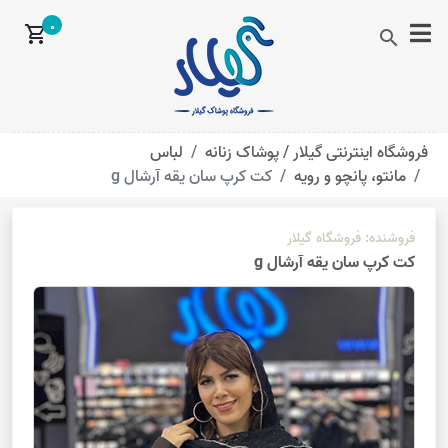
0
shopping_cart
search
فروشگاه اینترنتی گیلار /
پوشاک زنانه
لباس
مانتو، پانچو و رویه
کت کرپ سان یقه آرشال g
فروشنده:
فروشگاه گیلار
کت کرپ سان یقه آرشال g