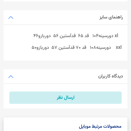
راهنمای سایز
xl دورسینه104 قد 65 قدآستین 56 دوربازو46
xxl دورسینه108 قد 70 قدآستین 57 دوربازو50
دیدگاه کاربران
ارسال نظر
محصولات مرتبط موبایل