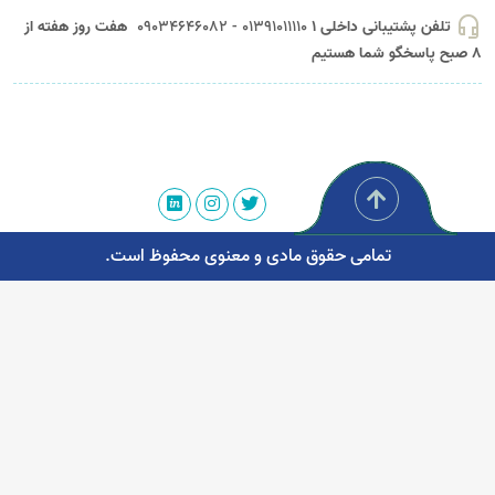
headset_mic
تلفن پشتیبانی داخلی 1
01391011110 - 09034646082
هفت روز هفته از
8 صبح پاسخگو شما هستیم
تمامی حقوق مادی و معنوی محفوظ است.