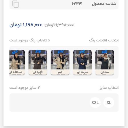
content_copy
شناسه محصول
62341
1,198,000 تومان
1,398,000 تومان
انتخاب انتخاب رنگ
6 انتخاب رنگ موجود است
مشکی
سرمه ای
کرم
قهوه ای
نسکافه ای
انتخاب سایز
2 سایز موجود است
XXL
XL