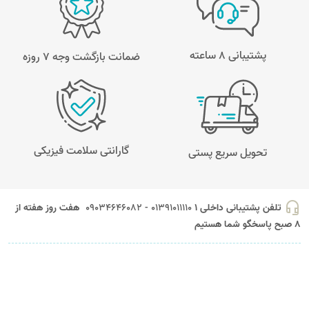
پشتیبانی 8 ساعته
ضمانت بازگشت وجه ۷ روزه
گارانتی سلامت فیزیکی
تحویل سریع پستی
headset_mic
تلفن پشتیبانی داخلی 1
01391011110 - 09034646082
هفت روز هفته از
8 صبح پاسخگو شما هستیم