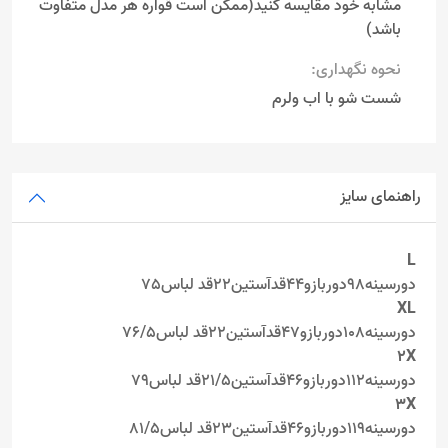
مشابه خود مقایسه کنید(ممکن است قواره هر مدل متفاوت
باشد)
نحوه نگهداری:
شست شو با اب ولرم
راهنمای سایز
L
دورسینه98دوربازو44قدآستین22قد لباس75
XL
دورسینه108دوربازو47قدآستین22قد لباس76/5
2X
دورسینه112دوربازو46قدآستین21/5قد لباس79
3X
دورسینه119دوربازو46قدآستین23قد لباس81/5