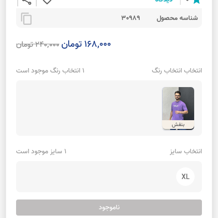
content_copy
شناسه محصول
30989
168,000 تومان
240,000 تومان
انتخاب انتخاب رنگ
1 انتخاب رنگ موجود است
بنفش
انتخاب سایز
1 سایز موجود است
XL
ناموجود