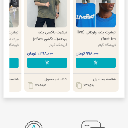
تیشرت پنبه وارداتی (live
تیشرت باکسی پنبه
تیشرت سنگش
fast tm)
مردانه(سنگشور cfws)
مردانه
فروشگاه گیلار
فروشگاه گیلار
فروشگاه گیلار
998,000 تومان
1,398,000 تومان
,000
cart
add_shopping_cart
add_shopping_cart
شناسه محصول
شناسه محصول
شناسه محصو
content_copy
content_copy
57585
63868