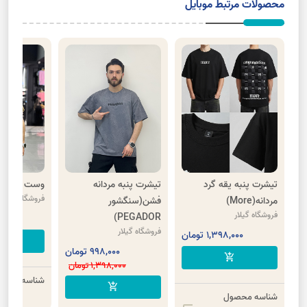
محصولات مرتبط موبایل
تیشرت پنبه یقه گرد
تیشرت پنبه مردانه
وست کتان چ
فروشگاه گیلار
مردانه(More)
فشن(سنگشور
فروشگاه گیلار
PEGADOR)
,000
فروشگاه گیلار
1,398,000 تومان
cart
998,000 تومان
add_shopping_cart
1,398,000 تومان
شناسه محصو
add_shopping_cart
شناسه محصول