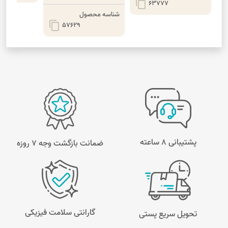
content_copy
63777
شناسه محصول
content_copy
57629
پشتیبانی 8 ساعته
ضمانت بازگشت وجه ۷ روزه
گارانتی سلامت فیزیکی
تحویل سریع پستی