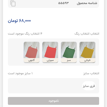
content_copy
شناسه محصول
55593
68,000 تومان
انتخاب انتخاب رنگ
4 انتخاب رنگ موجود است
خردلی
سبز
صورتی
گلبهی
انتخاب سایز
1 سایز موجود است
فری سایز
ناموجود