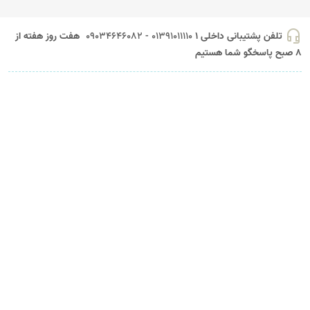
headset_mic
تلفن پشتیبانی داخلی 1
01391011110 - 09034646082
هفت روز هفته از
8 صبح پاسخگو شما هستیم