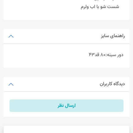
شست شو با اب ولرم
راهنمای سایز
دور سینه:80 قد43
دیدگاه کاربران
ارسال نظر