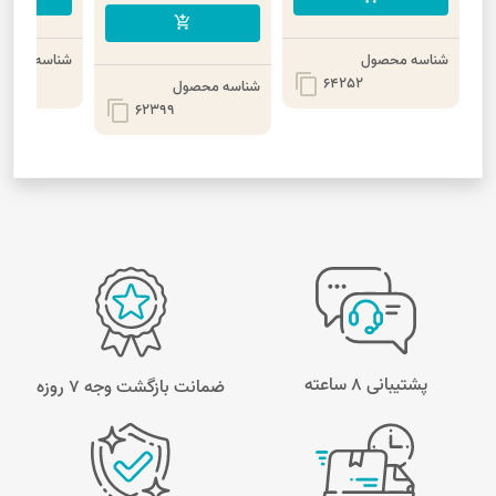
add_shopping_cart
شناسه محصول
شناسه محصو
content_copy
64252
شناسه محصول
content_copy
62399
پشتیبانی 8 ساعته
ضمانت بازگشت وجه ۷ روزه