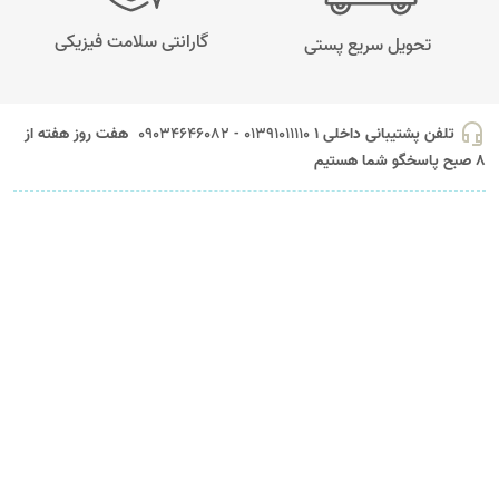
گارانتی سلامت فیزیکی
تحویل سریع پستی
headset_mic
تلفن پشتیبانی داخلی 1
01391011110 - 09034646082
هفت روز هفته از
8 صبح پاسخگو شما هستیم