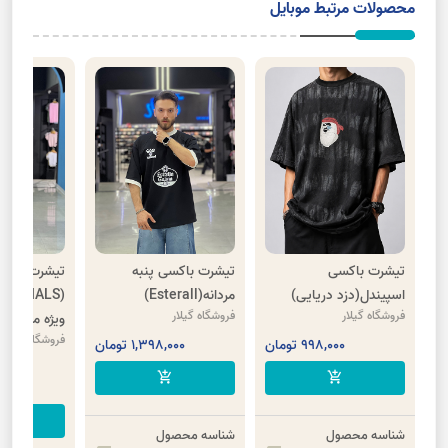
محصولات مرتبط موبایل
تیشرت باکسی
تیشرت باکسی پنبه
تیشرت سنگشو
اسپیندل(دزد دریایی)
مردانه(Esterall)
فروشگاه گیلار
فروشگاه گیلار
ویژه مردانه)
فروشگاه گیلار
998,000 تومان
1,398,000 تومان
00
add_shopping_cart
add_shopping_cart
00
cart
شناسه محصول
شناسه محصول