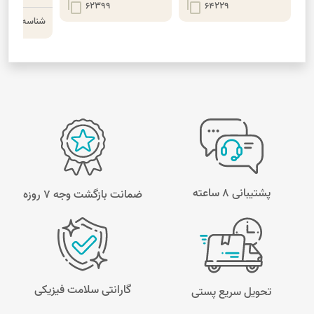
content_copy
content_copy
62399
64229
شناسه محصو
پشتیبانی 8 ساعته
ضمانت بازگشت وجه ۷ روزه
گارانتی سلامت فیزیکی
تحویل سریع پستی