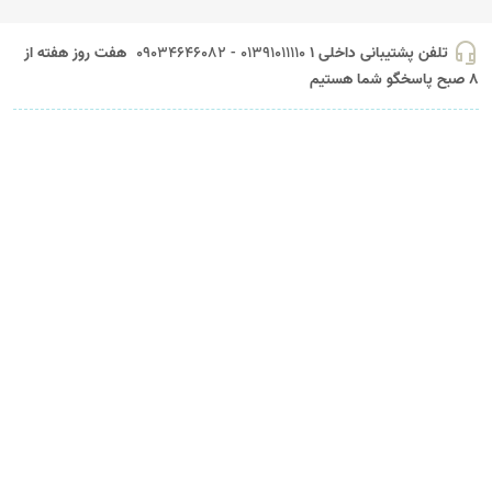
headset_mic
تلفن پشتیبانی داخلی 1
01391011110 - 09034646082
هفت روز هفته از
8 صبح پاسخگو شما هستیم