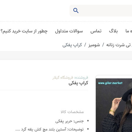
search
 ما
بلاگ
تماس
سوالات متداول
چطور از سایت خرید کنیم؟
تی شرت زنانه
شومیز
کراپ پفکی
فروشنده:
فروشگاه گیلار
کراپ پفکی
مشخصات کالا
جنس:
حریر پفکی
توضیحات:
آستین بلند مچ کش یقه گرد
....