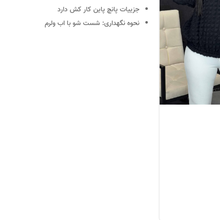
جزییات
پانچ پاین کار کش دارد
نحوه نگهداری:
شست شو با اب ولرم