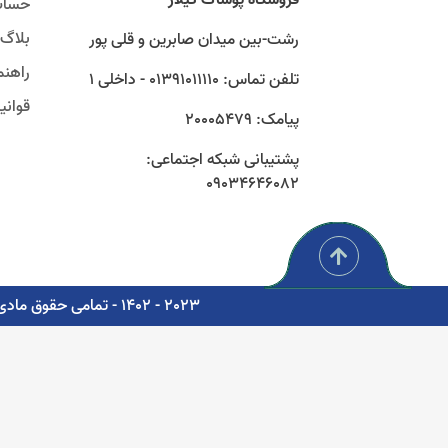
حساب
بلاگ
رشت-بین میدان صابرین و قلی پور
راهنم
تلفن تماس: 01391011110 - داخلی 1
قوان
پیامک: 20005479
پشتیبانی شبکه اجتماعی:
09034646082
2023 - 1402 - تمامی حقوق مادی و معنوی برای شرکت پوشاک سبز گستر گیلار محفوظ است. - مشاوره، پشتیبانی و طراحی اتوماسیون دیجیتال: