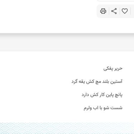
print
share
favorite_border
حریر پفکی
آستین بلند مچ کش یقه گرد
پانچ پاین کار کش دارد
شست شو با اب ولرم