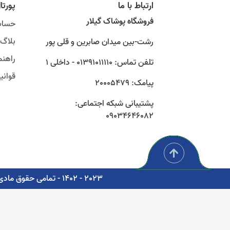
ارتباط با ما
پورتا
فروشگاه پوشاک گیلار
حساب
بلاگ
رشت-بین میدان صابرین و قلی پور
راهنم
تلفن تماس: 01391011110 - داخلی 1
قوان
پیامک: 20005479
پشتیبانی شبکه اجتماعی:
09034646082
2023 - 1402 - تمامی حقوق مادی و معنوی برای شرکت پوشاک سبز گستر گیلار محفوظ است. - مشاوره، پشتیبانی و طراحی اتوماسیون دیجیتال: