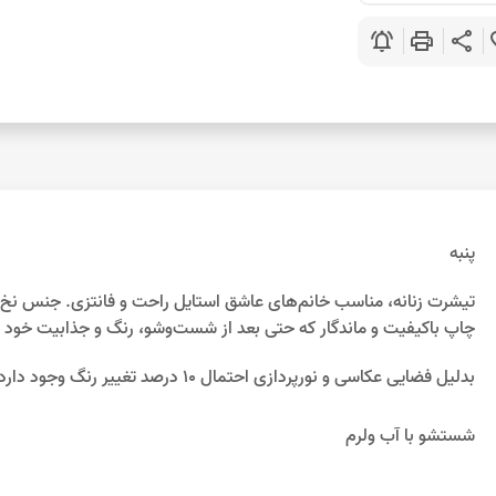
notifications_active
print
share
favo
پنبه
تیشرت زنانه، مناسب خانم‌های عاشق استایل راحت و فانتزی. جنس نخ و
چاپ باکیفیت و ماندگار که حتی بعد از شست‌وشو، رنگ و جذابیت خود ر
بدلیل فضایی عکاسی و نورپردازی احتمال 10 درصد تغییر رنگ وجود دارد.
شستشو با آب ولرم