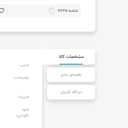
rite_border
content_copy
شناسه 61235
مشخصات کالا
جنس:
راهنمای سایز
توضیحات:
دیدگاه کاربران
جزییات
نحوه
نگهداری: