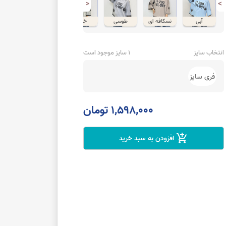
<
>
آبی
نسکافه ای
طوسی
خاکی
صورتی
انتخاب سایز
1 سایز موجود است
فری سایز
1,598,000 تومان
add_shopping_cart
افزودن به سبد خرید