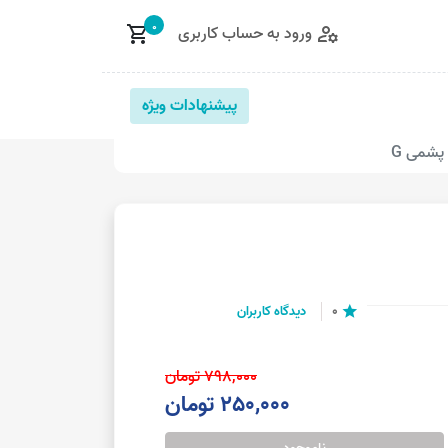
0
ورود به حساب کاربری
shopping_cart
manage_accounts
پیشنهادات ویژه
پشمی G
0
دیدگاه کاربران
star
798,000 تومان
250,000 تومان