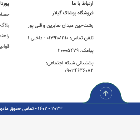
ارتباط با ما
پورتا
فروشگاه پوشاک گیلار
حساب
بلاگ
رشت-بین میدان صابرین و قلی پور
راهنم
تلفن تماس: 01391011110 - داخلی 1
قوان
پیامک: 20005479
پشتیبانی شبکه اجتماعی:
09034646082
2023 - 1402 - تمامی حقوق مادی و معنوی برای شرکت پوشاک سبز گستر گیلار محفوظ است. - مشاوره، پشتیبانی و طراحی اتوماسیون دیجیتال: