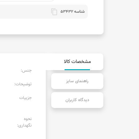
content_copy
شناسه 53432
مشخصات کالا
جنس:
راهنمای سایز
توضیحات:
جزییات
دیدگاه کاربران
نحوه
نگهداری: