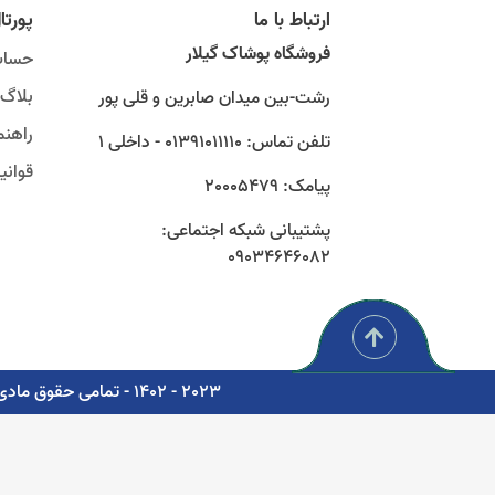
ارتباط با ما
پورتا
فروشگاه پوشاک گیلار
حساب
بلاگ
رشت-بین میدان صابرین و قلی پور
راهنم
تلفن تماس: 01391011110 - داخلی 1
قوان
پیامک: 20005479
پشتیبانی شبکه اجتماعی:
09034646082
2023 - 1402 - تمامی حقوق مادی و معنوی برای شرکت پوشاک سبز گستر گیلار محفوظ است. - مشاوره، پشتیبانی و طراحی اتوماسیون دیجیتال: