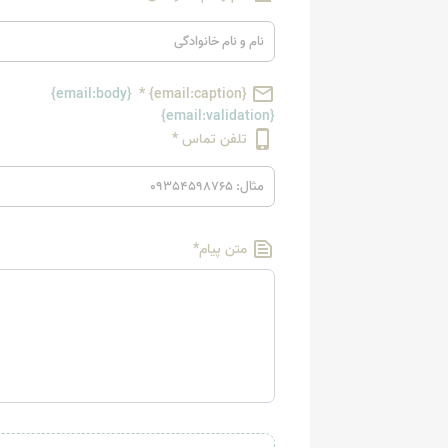
email
{email:body}
*
{email:caption}
{email:validation}
phone_iphone
تلفن تماس
*
text_snippet
متن پیام
*