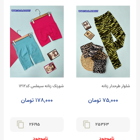
شلوار طرحدار زنانه
شورتک زنانه سیملس کد1212
75,000 تومان
178,000 تومان
content_copy
content_copy
26195
25363
ناموجود
ناموجود