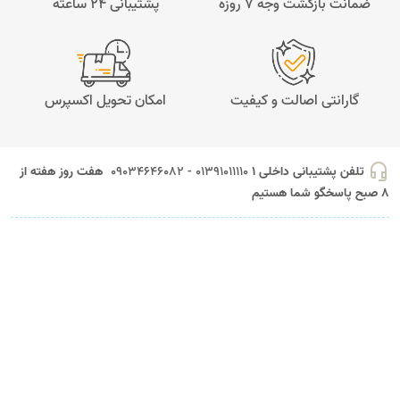
ضمانت بازگشت وجه 7 روزه
پشتیبانی 24 ساعته
گارانتی اصالت و کیفیت
امکان تحویل اکسپرس
headset_mic
تلفن پشتیبانی داخلی 1
01391011110 - 09034646082
هفت روز هفته از
8 صبح پاسخگو شما هستیم