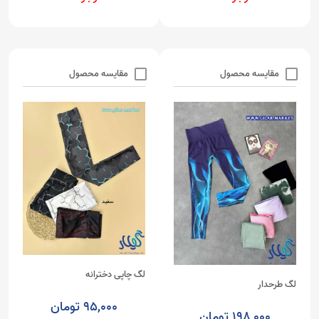
مقایسه محصول
مقایسه محصول
لگ چاپی دخترانه
لگ طرحدار
95,000 تومان
198,000 تومان