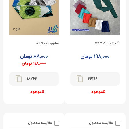
ساپورت دخترانه
لگ شاین کد1213
88,000 تومان
198,000 تومان
118,000 تومان
content_copy
content_copy
18262
26196
ناموجود
ناموجود
مقایسه محصول
مقایسه محصول