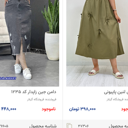
دامن جین زاپدار کد 1235
لنین پاپیونی
فروشنده:
فروشگاه گیلار
ه:
فروشگاه گیلار
ناموجود
448,000 تومان
جود
398,000 تومان
شناسه محصول
ه محصول
content_copy
26605
47306