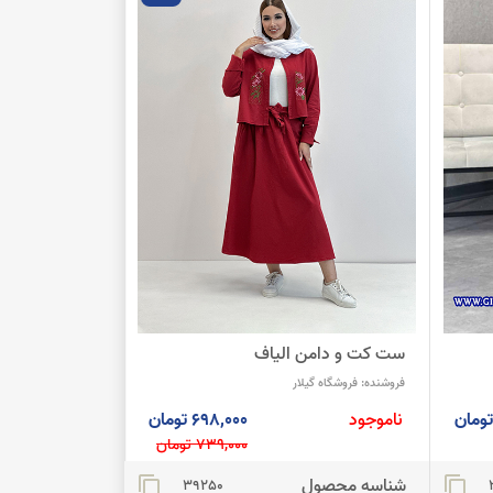
ست کت و دامن الیاف
فروشنده:
فروشگاه گیلار
ناموجود
698,000 تومان
739,000 تومان
شناسه محصول
content_copy
content_copy
39250