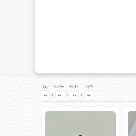
ثانیه
دقیقه
ساعت
روز
:
:
:
00
00
00
00