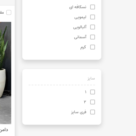
نسکافه ای
مق
لیمویی
آلبالویی
آسمانی
کرم
‌سایز
1
2
فری سایز
دامن 