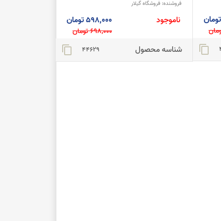
فروشنده:
فروشگاه گیلار
ناموجود
598,000 تومان
698,000 تومان
شناسه محصول
content_copy
content_copy
44629