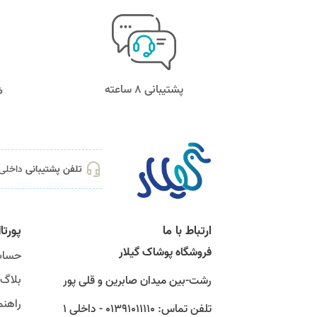
پشتیبانی 8 ساعته
ض
headset_mic
تلفن پشتیبانی
داخلی 1 01391011110 - 4646082
ارتباط با ما
پورتا
فروشگاه پوشاک گیلار
حساب
بلاگ
رشت-بین میدان صابرین و قلی پور
راهنم
تلفن تماس: 01391011110 - داخلی 1