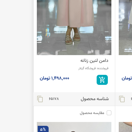
دامن لنین زنانه
فروشنده:
فروشگاه گیلار
1,498,000 تومان
add_shopping_cart
شناسه محصول
content_copy
content_copy
65178
مقایسه محصول
5%