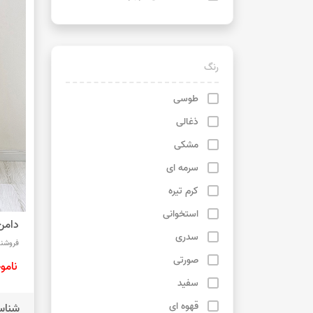
‌رنگ
طوسی
ذغالی
مشکی
سرمه ای
کرم تیره
استخوانی
دامن 
سدری
فروشند
صورتی
نامو
سفید
قهوه ای
شناس