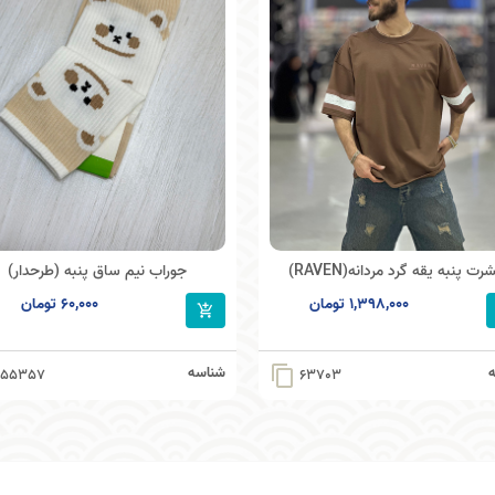
رت پنبه یقه گرد مردانه(RAVEN)
جوراب نیم ساق پنبه (طرحدار)
1,398,000 تومان
60,000 تومان
شناسه
content_copy
55357
63703