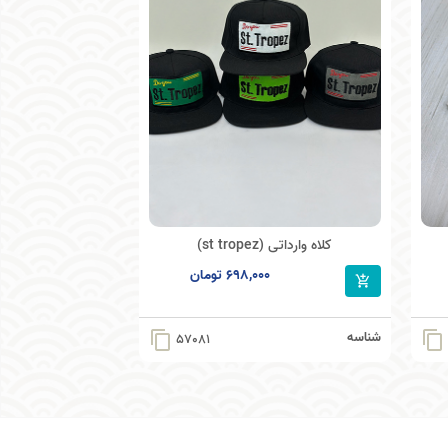
کلاه وارداتی (st tropez)
698,000 تومان
شناسه
content_copy
content_copy
57081