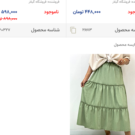
ه:
فروشگاه گیلار
فروشنده:
فروشگاه گیلار
جود
448,000 تومان
ناموجود
598,000 تومان
898,000 تومان
ه محصول
شناسه محصول
content_copy
40327
26613
ایسه محصول