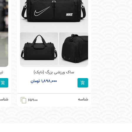
ساک ورزشی بزرگ (نایک)
تیش
1,898,000 تومان
شناسه
شناسه
content_copy
65900