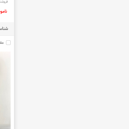
فروشند
نامو
شناس
مق