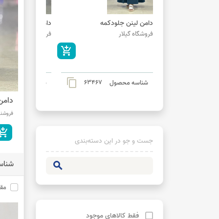
دامن لینن جلودکمه
دامن سیلک لایوسل
فروشگاه گیلار
فروشگاه گیلار
add_shopping_cart
content_copy
63467
شناسه محصول
شناسه محصول
دامن
فروشند
shopping_cart
جست و جو در این دسته‌بندی
شناس
search
مق
فقط کالاهای موجود