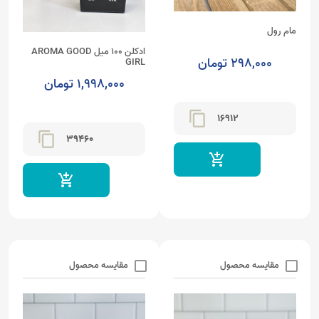
مام رول
ادکلن 100 میل AROMA GOOD
298,000 تومان
GIRL
1,998,000 تومان
content_copy
16912
content_copy
39460
add_shopping_cart
add_shopping_cart
مقایسه محصول
مقایسه محصول