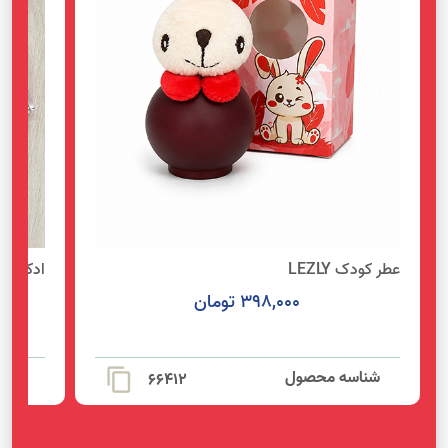
عطر کودک LEZLY
ادکلن 100 میل AROMA
398,000 تومان
شناسه محصول
content_copy
شنا
66412