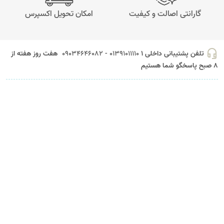
گارانتی اصالت و کیفیت
امکان تحویل اکسپرس
headset_mic
تلفن پشتیبانی داخلی 1
01391011110 - 09034646082
هفت روز هفته از
8 صبح پاسخگو شما هستیم