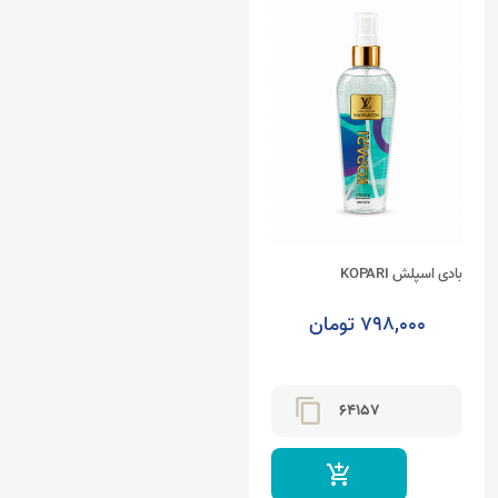
بادی اسپلش KOPARI
798,000 تومان
content_copy
64157
add_shopping_cart