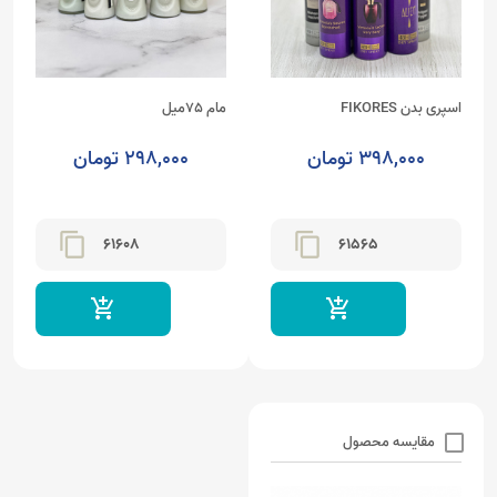
اسپری بدن FIKORES
مام 75میل
398,000 تومان
298,000 تومان
content_copy
content_copy
61608
61565
add_shopping_cart
add_shopping_cart
مقایسه محصول